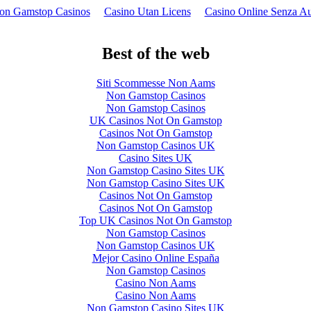
on Gamstop Casinos
Casino Utan Licens
Casino Online Senza Au
Best of the web
Siti Scommesse Non Aams
Non Gamstop Casinos
Non Gamstop Casinos
UK Casinos Not On Gamstop
Casinos Not On Gamstop
Non Gamstop Casinos UK
Casino Sites UK
Non Gamstop Casino Sites UK
Non Gamstop Casino Sites UK
Casinos Not On Gamstop
Casinos Not On Gamstop
Top UK Casinos Not On Gamstop
Non Gamstop Casinos
Non Gamstop Casinos UK
Mejor Casino Online España
Non Gamstop Casinos
Casino Non Aams
Casino Non Aams
Non Gamstop Casino Sites UK