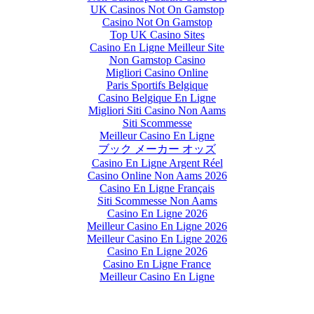
UK Casinos Not On Gamstop
Casino Not On Gamstop
Top UK Casino Sites
Casino En Ligne Meilleur Site
Non Gamstop Casino
Migliori Casino Online
Paris Sportifs Belgique
Casino Belgique En Ligne
Migliori Siti Casino Non Aams
Siti Scommesse
Meilleur Casino En Ligne
ブック メーカー オッズ
Casino En Ligne Argent Réel
Casino Online Non Aams 2026
Casino En Ligne Français
Siti Scommesse Non Aams
Casino En Ligne 2026
Meilleur Casino En Ligne 2026
Meilleur Casino En Ligne 2026
Casino En Ligne 2026
Casino En Ligne France
Meilleur Casino En Ligne