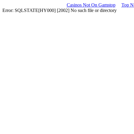
Casinos Not On Gamstop
Top N
Error: SQLSTATE[HY000] [2002] No such file or directory