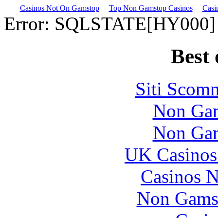
Casinos Not On Gamstop
Top Non Gamstop Casinos
Casi
Error: SQLSTATE[HY000] [2
Best 
Siti Scom
Non Gam
Non Gam
UK Casinos
Casinos 
Non Gams