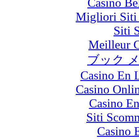
Casino Be
Migliori Sit
Siti
Meilleur 
ブック 
Casino En L
Casino Onli
Casino En
Siti Scom
Casino 