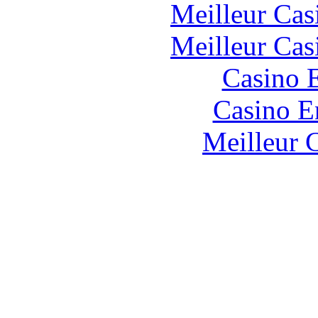
Meilleur Cas
Meilleur Cas
Casino 
Casino E
Meilleur 