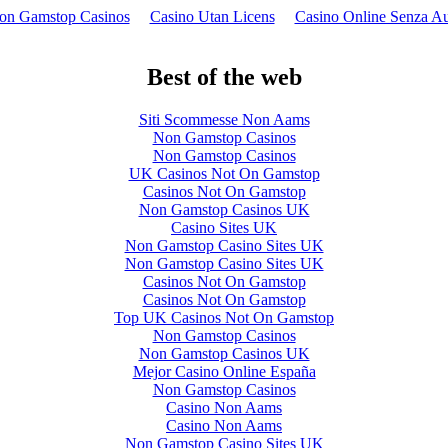
on Gamstop Casinos
Casino Utan Licens
Casino Online Senza Au
Best of the web
Siti Scommesse Non Aams
Non Gamstop Casinos
Non Gamstop Casinos
UK Casinos Not On Gamstop
Casinos Not On Gamstop
Non Gamstop Casinos UK
Casino Sites UK
Non Gamstop Casino Sites UK
Non Gamstop Casino Sites UK
Casinos Not On Gamstop
Casinos Not On Gamstop
Top UK Casinos Not On Gamstop
Non Gamstop Casinos
Non Gamstop Casinos UK
Mejor Casino Online España
Non Gamstop Casinos
Casino Non Aams
Casino Non Aams
Non Gamstop Casino Sites UK