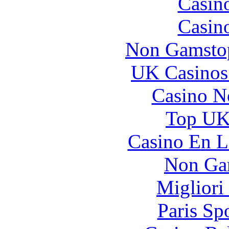
Casin
Casin
Non Gamstop
UK Casinos
Casino N
Top UK 
Casino En L
Non Ga
Migliori
Paris Sp