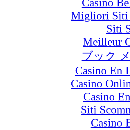
Casino Be
Migliori Sit
Siti
Meilleur 
ブック 
Casino En L
Casino Onli
Casino En
Siti Scom
Casino 