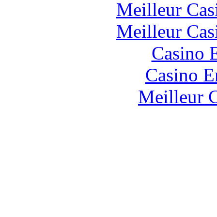
Meilleur Cas
Meilleur Cas
Casino 
Casino E
Meilleur 