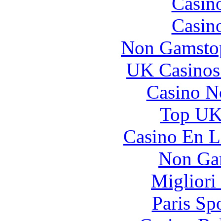
Casin
Casin
Non Gamstop
UK Casinos
Casino N
Top UK 
Casino En L
Non Ga
Migliori
Paris Sp