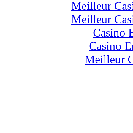
Meilleur Cas
Meilleur Cas
Casino 
Casino E
Meilleur 