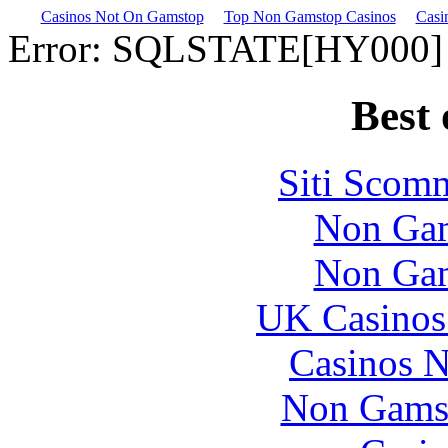
Casinos Not On Gamstop
Top Non Gamstop Casinos
Casi
Error: SQLSTATE[HY000] [2
Best 
Siti Scom
Non Gam
Non Gam
UK Casinos
Casinos 
Non Gams