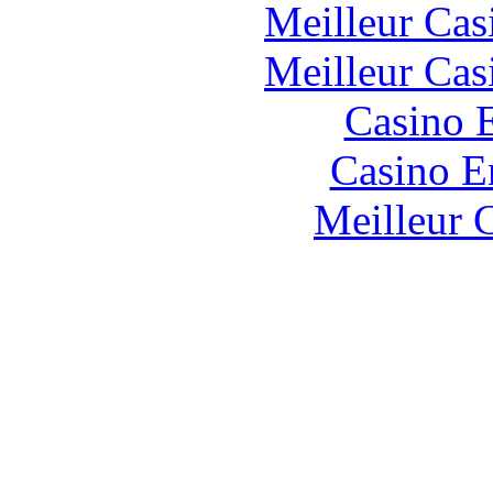
Meilleur Cas
Meilleur Cas
Casino 
Casino E
Meilleur 