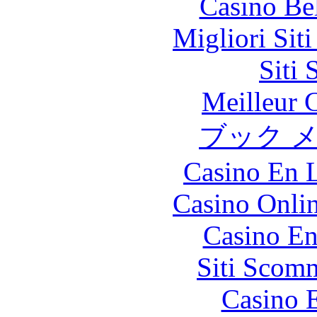
Casino Be
Migliori Sit
Siti
Meilleur 
ブック 
Casino En L
Casino Onli
Casino En
Siti Scom
Casino 