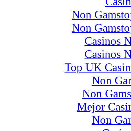
Casin
Non Gamstop
Non Gamstop
Casinos 
Casinos 
Top UK Casin
Non Gam
Non Gams
Mejor Casi
Non Gam