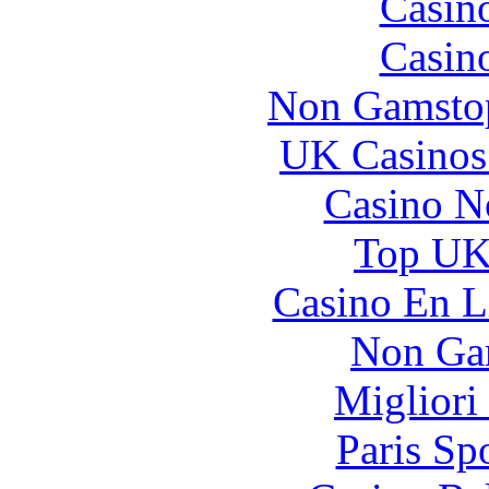
Casin
Casin
Non Gamstop
UK Casinos
Casino N
Top UK 
Casino En L
Non Ga
Migliori
Paris Sp