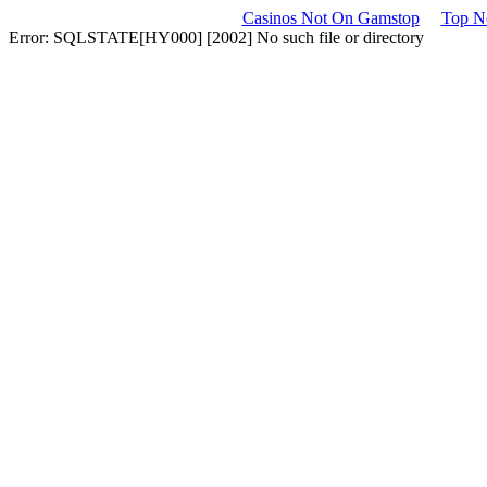
Casinos Not On Gamstop
Top N
Error: SQLSTATE[HY000] [2002] No such file or directory