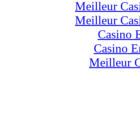
Meilleur Cas
Meilleur Cas
Casino 
Casino E
Meilleur 