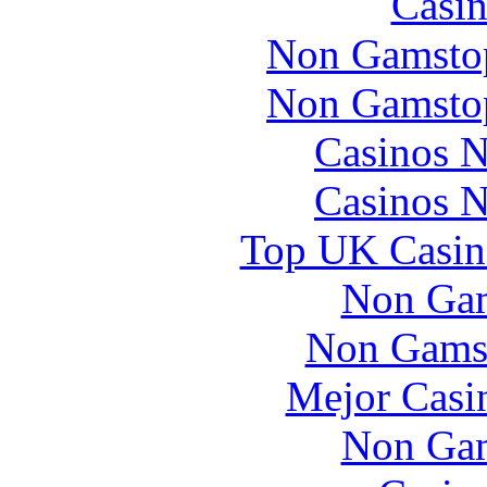
Casin
Non Gamstop
Non Gamstop
Casinos 
Casinos 
Top UK Casin
Non Gam
Non Gams
Mejor Casi
Non Gam