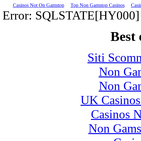
Casinos Not On Gamstop
Top Non Gamstop Casinos
Casi
Error: SQLSTATE[HY000] [2
Best 
Siti Scom
Non Gam
Non Gam
UK Casinos
Casinos 
Non Gams