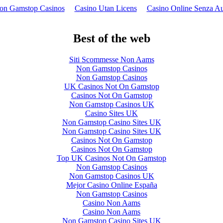
on Gamstop Casinos
Casino Utan Licens
Casino Online Senza Au
Best of the web
Siti Scommesse Non Aams
Non Gamstop Casinos
Non Gamstop Casinos
UK Casinos Not On Gamstop
Casinos Not On Gamstop
Non Gamstop Casinos UK
Casino Sites UK
Non Gamstop Casino Sites UK
Non Gamstop Casino Sites UK
Casinos Not On Gamstop
Casinos Not On Gamstop
Top UK Casinos Not On Gamstop
Non Gamstop Casinos
Non Gamstop Casinos UK
Mejor Casino Online España
Non Gamstop Casinos
Casino Non Aams
Casino Non Aams
Non Gamstop Casino Sites UK