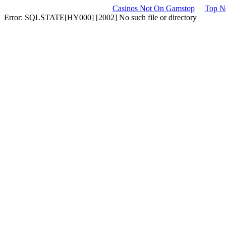
Casinos Not On Gamstop
Top N
Error: SQLSTATE[HY000] [2002] No such file or directory