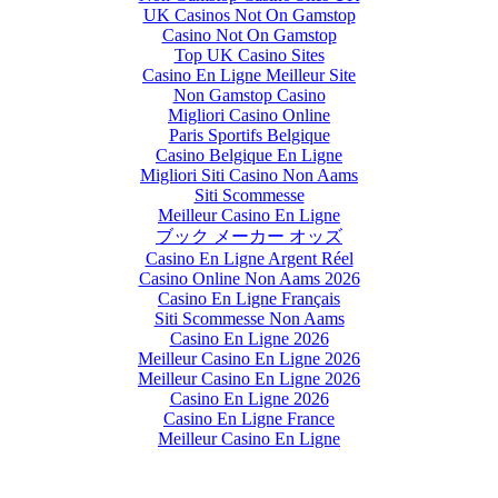
UK Casinos Not On Gamstop
Casino Not On Gamstop
Top UK Casino Sites
Casino En Ligne Meilleur Site
Non Gamstop Casino
Migliori Casino Online
Paris Sportifs Belgique
Casino Belgique En Ligne
Migliori Siti Casino Non Aams
Siti Scommesse
Meilleur Casino En Ligne
ブック メーカー オッズ
Casino En Ligne Argent Réel
Casino Online Non Aams 2026
Casino En Ligne Français
Siti Scommesse Non Aams
Casino En Ligne 2026
Meilleur Casino En Ligne 2026
Meilleur Casino En Ligne 2026
Casino En Ligne 2026
Casino En Ligne France
Meilleur Casino En Ligne