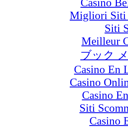
Casino Be
Migliori Sit
Siti
Meilleur 
ブック 
Casino En L
Casino Onli
Casino En
Siti Scom
Casino 