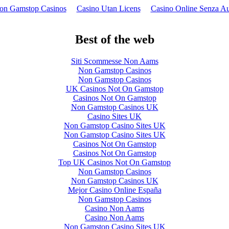
on Gamstop Casinos
Casino Utan Licens
Casino Online Senza Au
Best of the web
Siti Scommesse Non Aams
Non Gamstop Casinos
Non Gamstop Casinos
UK Casinos Not On Gamstop
Casinos Not On Gamstop
Non Gamstop Casinos UK
Casino Sites UK
Non Gamstop Casino Sites UK
Non Gamstop Casino Sites UK
Casinos Not On Gamstop
Casinos Not On Gamstop
Top UK Casinos Not On Gamstop
Non Gamstop Casinos
Non Gamstop Casinos UK
Mejor Casino Online España
Non Gamstop Casinos
Casino Non Aams
Casino Non Aams
Non Gamstop Casino Sites UK