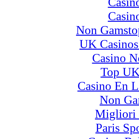
Casin
Casin
Non Gamstop
UK Casinos
Casino N
Top UK 
Casino En L
Non Ga
Migliori
Paris Sp