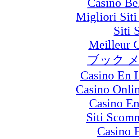
Casino Be
Migliori Sit
Siti
Meilleur 
ブック 
Casino En L
Casino Onli
Casino En
Siti Scom
Casino 