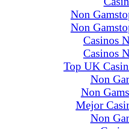
Casin
Non Gamstop
Non Gamstop
Casinos 
Casinos 
Top UK Casin
Non Gam
Non Gams
Mejor Casi
Non Gam