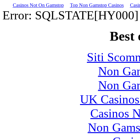
Casinos Not On Gamstop
Top Non Gamstop Casinos
Casi
Error: SQLSTATE[HY000] [2
Best 
Siti Scom
Non Gam
Non Gam
UK Casinos
Casinos 
Non Gams