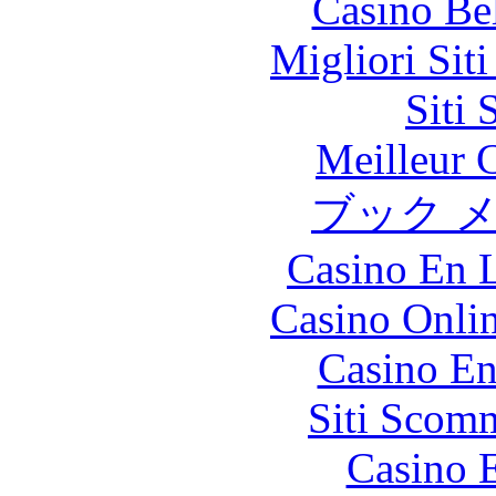
Casino Be
Migliori Sit
Siti
Meilleur 
ブック 
Casino En L
Casino Onli
Casino En
Siti Scom
Casino 