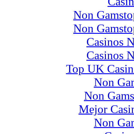
Casin
Non Gamstop
Non Gamstop
Casinos 
Casinos 
Top UK Casin
Non Gam
Non Gams
Mejor Casi
Non Gam