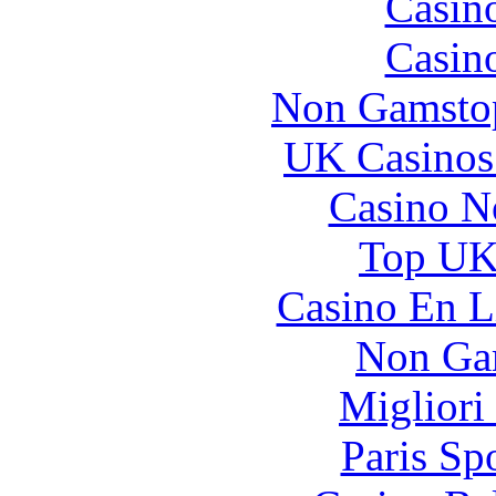
Casin
Casin
Non Gamstop
UK Casinos
Casino N
Top UK 
Casino En L
Non Ga
Migliori
Paris Sp