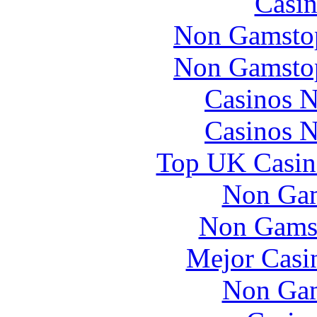
Casin
Non Gamstop
Non Gamstop
Casinos 
Casinos 
Top UK Casin
Non Gam
Non Gams
Mejor Casi
Non Gam