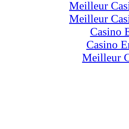
Meilleur Cas
Meilleur Cas
Casino 
Casino E
Meilleur 