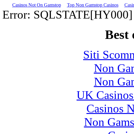
Casinos Not On Gamstop
Top Non Gamstop Casinos
Casi
Error: SQLSTATE[HY000] [2
Best 
Siti Scom
Non Gam
Non Gam
UK Casinos
Casinos 
Non Gams