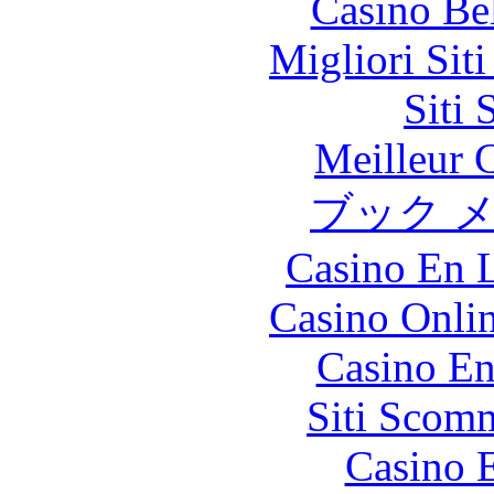
Casino Be
Migliori Sit
Siti
Meilleur 
ブック 
Casino En L
Casino Onli
Casino En
Siti Scom
Casino 