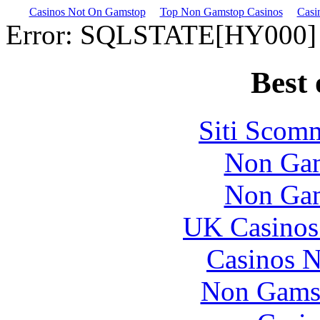
Casinos Not On Gamstop
Top Non Gamstop Casinos
Casi
Error: SQLSTATE[HY000] [2
Best 
Siti Scom
Non Gam
Non Gam
UK Casinos
Casinos 
Non Gams