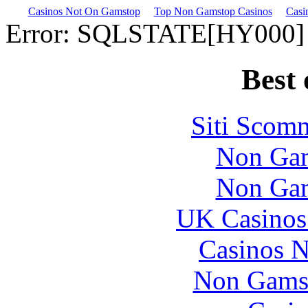
Casinos Not On Gamstop
Top Non Gamstop Casinos
Casi
Error: SQLSTATE[HY000] [2
Best 
Siti Scom
Non Gam
Non Gam
UK Casinos
Casinos 
Non Gams