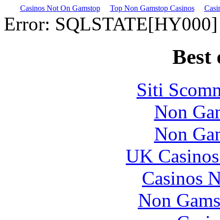
Casinos Not On Gamstop
Top Non Gamstop Casinos
Casi
Error: SQLSTATE[HY000] [2
Best 
Siti Scom
Non Gam
Non Gam
UK Casinos
Casinos 
Non Gams