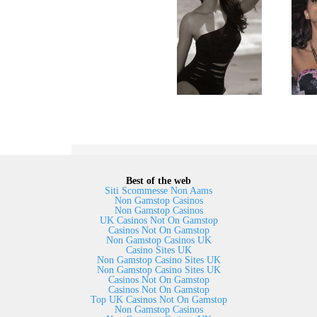
Best of the web
Siti Scommesse Non Aams
Non Gamstop Casinos
Non Gamstop Casinos
UK Casinos Not On Gamstop
Casinos Not On Gamstop
Non Gamstop Casinos UK
Casino Sites UK
Non Gamstop Casino Sites UK
Non Gamstop Casino Sites UK
Casinos Not On Gamstop
Casinos Not On Gamstop
Top UK Casinos Not On Gamstop
Non Gamstop Casinos