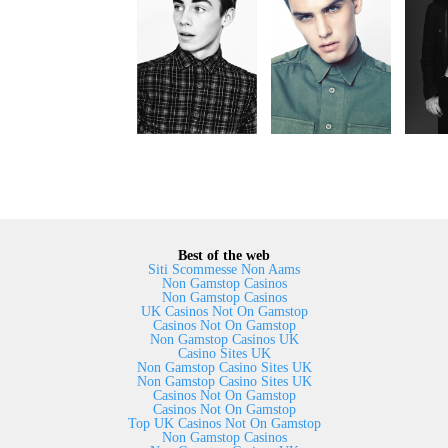
Best of the web
Siti Scommesse Non Aams
Non Gamstop Casinos
Non Gamstop Casinos
UK Casinos Not On Gamstop
Casinos Not On Gamstop
Non Gamstop Casinos UK
Casino Sites UK
Non Gamstop Casino Sites UK
Non Gamstop Casino Sites UK
Casinos Not On Gamstop
Casinos Not On Gamstop
Top UK Casinos Not On Gamstop
Non Gamstop Casinos