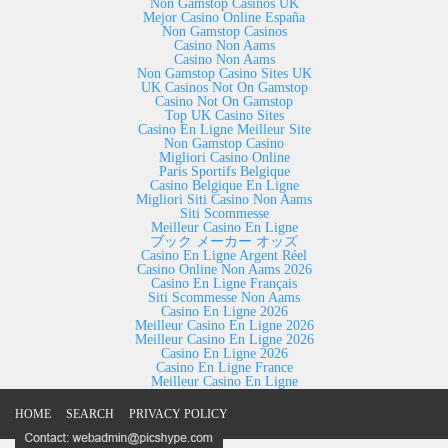
Non Gamstop Casinos UK
Mejor Casino Online España
Non Gamstop Casinos
Casino Non Aams
Casino Non Aams
Non Gamstop Casino Sites UK
UK Casinos Not On Gamstop
Casino Not On Gamstop
Top UK Casino Sites
Casino En Ligne Meilleur Site
Non Gamstop Casino
Migliori Casino Online
Paris Sportifs Belgique
Casino Belgique En Ligne
Migliori Siti Casino Non Aams
Siti Scommesse
Meilleur Casino En Ligne
ブック メーカー オッズ
Casino En Ligne Argent Réel
Casino Online Non Aams 2026
Casino En Ligne Français
Siti Scommesse Non Aams
Casino En Ligne 2026
Meilleur Casino En Ligne 2026
Meilleur Casino En Ligne 2026
Casino En Ligne 2026
Casino En Ligne France
Meilleur Casino En Ligne
HOME
SEARCH
PRIVACY POLICY